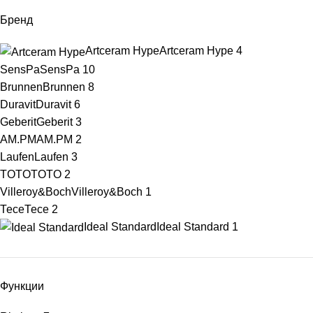
Бренд
Artceram Hype
Artceram Hype
4
SensPa
SensPa
10
Brunnen
Brunnen
8
Duravit
Duravit
6
Geberit
Geberit
3
AM.PM
AM.PM
2
Laufen
Laufen
3
TOTO
TOTO
2
Villeroy&Boch
Villeroy&Boch
1
Тесе
Тесе
2
Ideal Standard
Ideal Standard
1
Функции