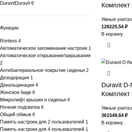
Duravit
Duravit
6
Комплект
Умные унитаз
128225,54
₽
Функции
В корзину
Rimless
4
Автоматическое запоминание настроек
1
Автоматическое открывание/закрывание
2
Антибактериальное покрытие сиденья
2
Дезодорация
1
Duravit D
Декальцинация
4
Женское биде
6
Комплект
Микролифт крышки и сиденья
4
Ночная подсветка
6
Умные унитаз
Общий обмыв
6
361549,64
₽
Память настроек для 2 пользователей
1
В корзину
Память настроек для 4 пользователей
1