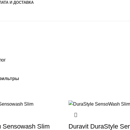
ЛАТА И ДОСТАВКА
ЧЕСКОЕ БИДЕ
УМНЫЕ УНИТАЗЫ-БИДЕ
ЭЛЕКТРОННЫЕ КРЫШ
кт
44 Продукта
16 Продуктов
лог
фильтры
iu Sensowash Slim
Duravit DuraStyle S