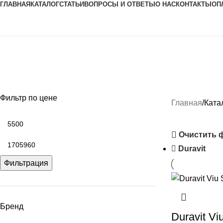
ГЛАВНАЯ
КАТАЛОГ
СТАТЬИ
ВОПРОСЫ И ОТВЕТЫ
О НАС
КОНТАКТЫ
ОП
Каталог
ГОТОВЫЕ РЕШЕНИЯ
ИНСТАЛЛЯЦИИ ДЛЯ УНИТАЗОВ
МЕХАНИ
9 Продуктов
18 Продуктов
1 Проду
Фильтр по цене
Главная
Ката
Очистить 
Duravit
Фильтрация
Бренд
Duravit V