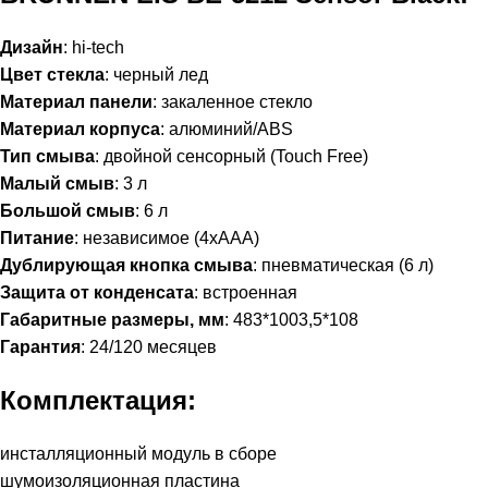
Дизайн
: hi-tech
Цвет стекла
: черный лед
Материал панели
: закаленное стекло
Материал корпуса
: алюминий/ABS
Тип смыва
: двойной сенсорный (Touch Free)
Малый смыв
: 3 л
Большой смыв
: 6 л
Питание
: независимое (4хААА)
Дублирующая кнопка смыва
: пневматическая (6 л)
Защита от конденсата
: встроенная
Габаритные размеры, мм
: 483*1003,5*108
Гарантия
: 24/120 месяцев
Комплектация:
инсталляционный модуль в сборе
шумоизоляционная пластина