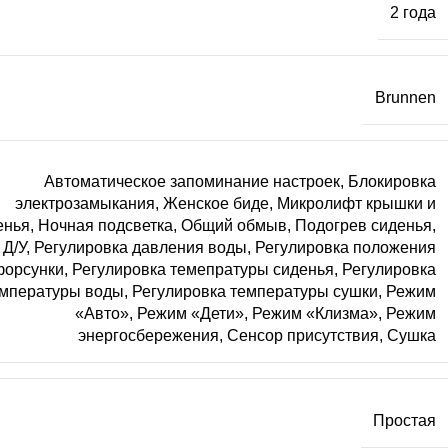
2 года
Brunnen
Автоматическое запоминание настроек
,
Блокировка
электрозамыкания
,
Женское биде
,
Микролифт крышки и
енья
,
Ночная подсветка
,
Общий обмыв
,
Подогрев сиденья
,
 Д/У
,
Регулировка давления воды
,
Регулировка положения
форсунки
,
Регулировка темепратуры сиденья
,
Регулировка
мпературы воды
,
Регулировка температуры сушки
,
Режим
«Авто»
,
Режим «Дети»
,
Режим «Клизма»
,
Режим
энергосбережения
,
Сенсор присутствия
,
Сушка
Простая