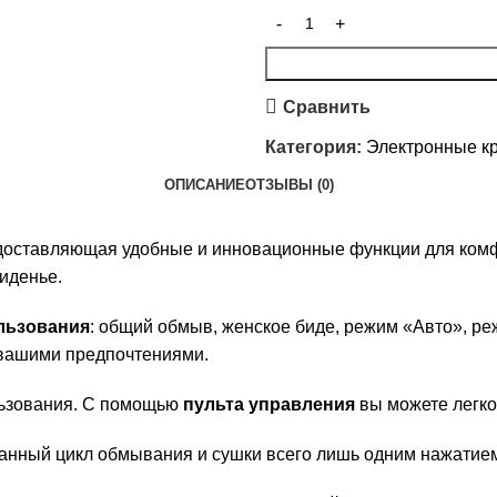
Сравнить
Категория:
Электронные к
ОПИСАНИЕ
ОТЗЫВЫ (0)
доставляющая удобные и инновационные функции для ком
иденье.
льзования
: общий обмыв, женское биде, режим «Авто», р
 вашими предпочтениями.
льзования. С помощью
пульта управления
вы можете легко
нный цикл обмывания и сушки всего лишь одним нажатием 