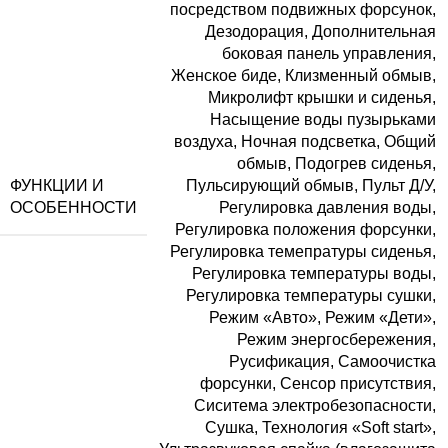
посредством подвижных форсунок
,
Дезодорация
,
Дополнительная
боковая панель управления
,
Женское биде
,
Клизменный обмыв
,
Микролифт крышки и сиденья
,
Насыщение воды пузырьками
воздуха
,
Ночная подсветка
,
Общий
обмыв
,
Подогрев сиденья
,
ФУНКЦИИ И
Пульсирующий обмыв
,
Пульт Д/У
,
ОСОБЕННОСТИ
Регулировка давления воды
,
Регулировка положения форсунки
,
Регулировка темепратуры сиденья
,
Регулировка температуры воды
,
Регулировка температуры сушки
,
Режим «Авто»
,
Режим «Дети»
,
Режим энергосбережения
,
Русификация
,
Самоочистка
форсунки
,
Сенсор присутствия
,
Сиситема электробезопасности
,
Сушка
,
Технология «Soft start»
,