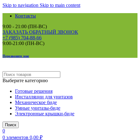
Skip to navigation
Skip to main content
Контакты
9:00 - 21:00 (ПН-ВС)
ЗАКАЗАТЬ ОБРАТНЫЙ ЗВОНОК
+7 (985) 704-88-66
9:00-21:00 (ПН-ВС)
Перезвоните мне
Выберите категорию
Готовые решения
Инсталляции для унитазов
Механическое биде
Умные унитазы-биде
Электронные крышки-биде
Поиск
0
0
элементов
0,00
₽